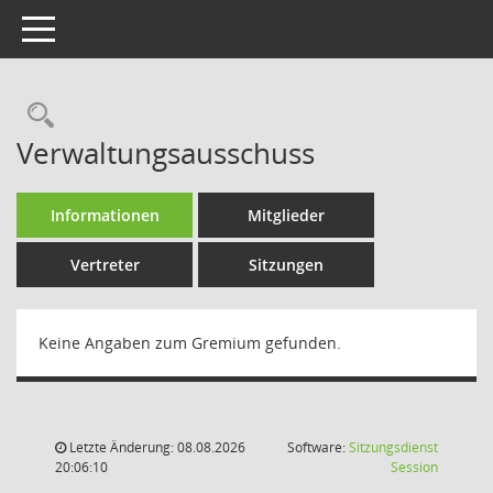
Toggle navigation
Rechercheauswahl
Verwaltungsausschuss
Informationen
Mitglieder
Vertreter
Sitzungen
Keine Angaben zum Gremium gefunden.
Letzte Änderung: 08.08.2026
Software:
Sitzungsdienst
(Wird in
20:06:10
Session