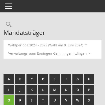
Toggle navigation
Rechercheauswahl
Mandatsträger
Wahlperiode 2024 - 2029 (Wahl am 9. Juni 2024)
Verwaltungsraum Eppingen-Gemmingen-Ittlingen
A
B
C
D
E
F
G
H
I
J
K
L
M
N
O
P
Q
R
S
T
U
V
W
X