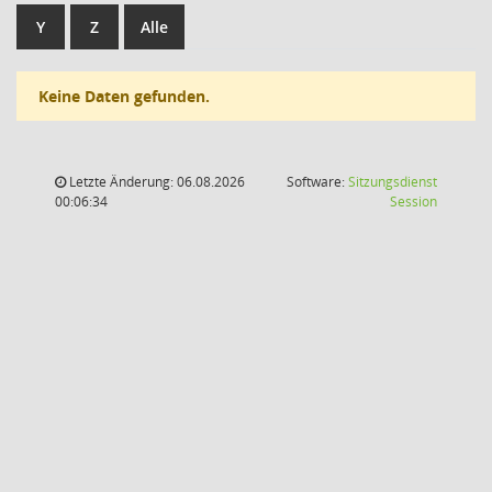
Y
Z
Alle
Keine Daten gefunden.
Letzte Änderung: 06.08.2026
Software:
Sitzungsdienst
(Wird in
00:06:34
Session