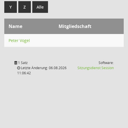
Y
Z
Alle
Name
Mitgliedschaft
Peter Vogel
1 Satz
Software:
(Wird in
Letzte Änderung: 06.08.2026
Sitzungsdienst
Session
11:06:42