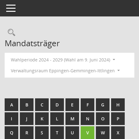
Toggle navigation
Rechercheauswahl
Mandatsträger
Wahlperiode 2024 - 2029 (Wahl am 9. Juni 2024)
Verwaltungsraum Eppingen-Gemmingen-Ittlingen
A
B
C
D
E
F
G
H
I
J
K
L
M
N
O
P
Q
R
S
T
U
V
W
X