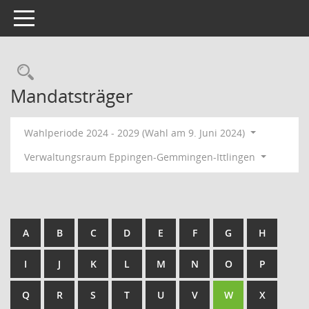
Toggle navigation
Rechercheauswahl
Mandatsträger
Wahlperiode 2024 - 2029 (Wahl am 9. Juni 2024)
Verwaltungsraum Eppingen-Gemmingen-Ittlingen
A
B
C
D
E
F
G
H
I
J
K
L
M
N
O
P
Q
R
S
T
U
V
W
X