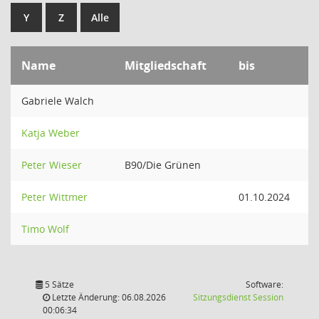
Y
Z
Alle
Name
Mitgliedschaft
bis
Gabriele Walch
Katja Weber
Peter Wieser
B90/Die Grünen
Peter Wittmer
01.10.2024
Timo Wolf
5 Sätze
Software:
(Wird in
Letzte Änderung: 06.08.2026
Sitzungsdienst
Session
00:06:34