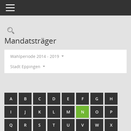
Toggle navigation
Rechercheauswahl
Mandatsträger
Wahlperiode 2014 - 2019
Stadt Eppingen
A
B
C
D
E
F
G
H
I
J
K
L
M
N
O
P
Q
R
S
T
U
V
W
X