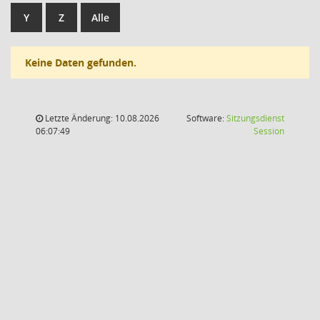
Y
Z
Alle
Keine Daten gefunden.
Letzte Änderung: 10.08.2026
Software:
Sitzungsdienst
(Wird in
06:07:49
Session