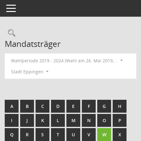
Toggle navigation
Rechercheauswahl
Mandatsträger
Wahlperiode 2019 - 2024 (Wahl am 26. Mai 2019;...
Stadt Eppingen
A
B
C
D
E
F
G
H
I
J
K
L
M
N
O
P
Q
R
S
T
U
V
W
X