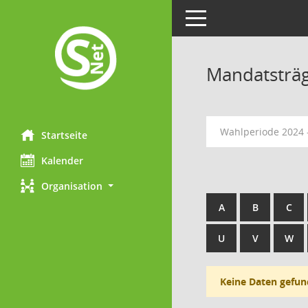
Toggle navigation
Mandatsträ
Wahlperiode 2024 -
Startseite
Kalender
Organisation
A
B
C
U
V
W
Keine Daten gefun