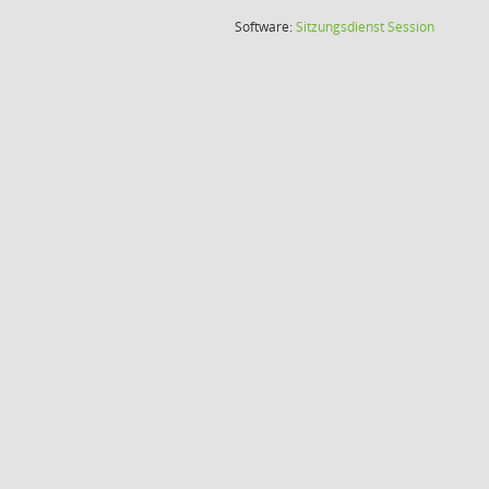
(Wird in
Software:
Sitzungsdienst
Session