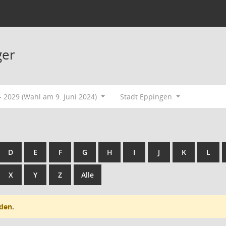
ger
 2029 (Wahl am 9. Juni 2024)
Stadt Eppingen
D
E
F
G
H
I
J
K
L
X
Y
Z
Alle
den.