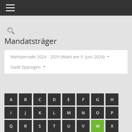
Toggle navigation
Rechercheauswahl
Mandatsträger
Wahlperiode 2024 - 2029 (Wahl am 9. Juni 2024)
Stadt Eppingen
A
B
C
D
E
F
G
H
I
J
K
L
M
N
O
P
Q
R
S
T
U
V
W
X