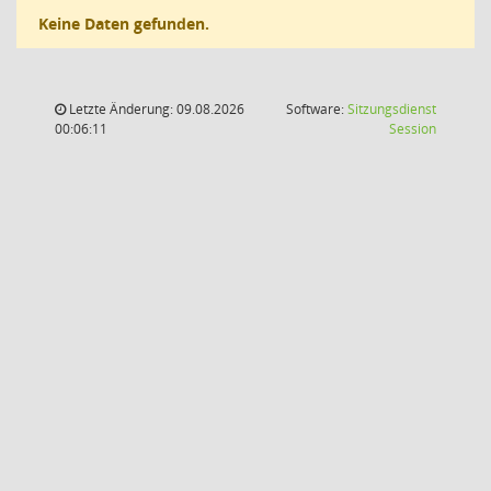
Keine Daten gefunden.
Letzte Änderung: 09.08.2026
Software:
Sitzungsdienst
(Wird in
00:06:11
Session