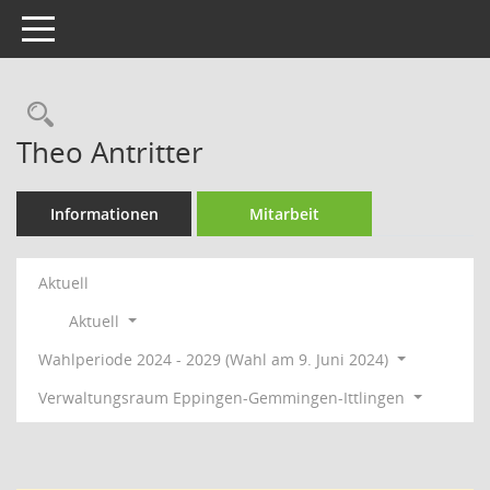
Toggle navigation
Rechercheauswahl
Theo Antritter
Informationen
Mitarbeit
Aktuell
Aktuell
Wahlperiode 2024 - 2029 (Wahl am 9. Juni 2024)
Verwaltungsraum Eppingen-Gemmingen-Ittlingen