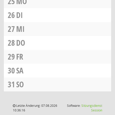
25
MO
26
DI
27
MI
28
DO
29
FR
30
SA
31
SO
Letzte Änderung: 07.08.2026
Software:
Sitzungsdienst
(Wird in
10:36:16
Session