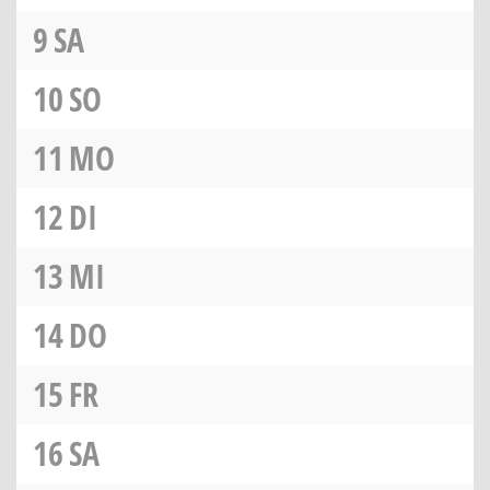
9
SA
10
SO
11
MO
12
DI
13
MI
14
DO
15
FR
16
SA