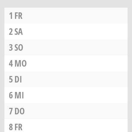
1
FR
2
SA
3
SO
4
MO
5
DI
6
MI
7
DO
8
FR