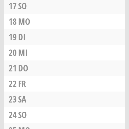
17
SO
18
MO
19
DI
20
MI
21
DO
22
FR
23
SA
24
SO