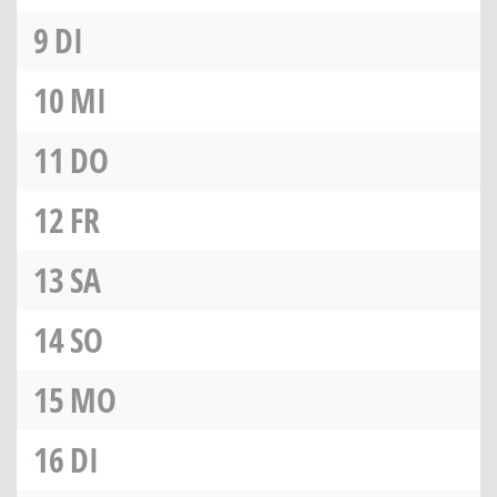
9
DI
10
MI
11
DO
12
FR
13
SA
14
SO
15
MO
16
DI