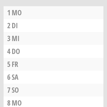
1
MO
2
DI
3
MI
4
DO
5
FR
6
SA
7
SO
8
MO