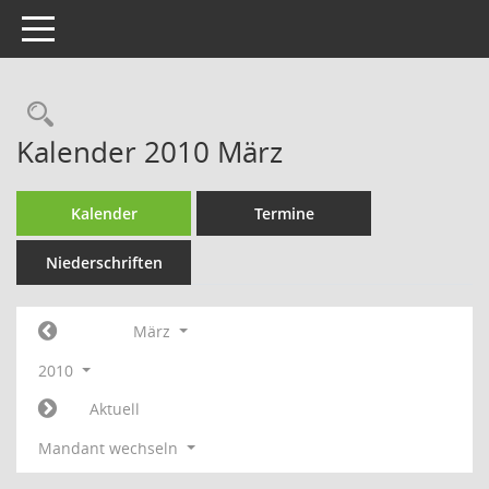
Toggle navigation
Rechercheauswahl
Kalender 2010 März
Kalender
Termine
Niederschriften
März
2010
Aktuell
Mandant wechseln