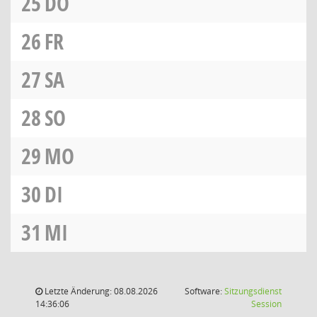
25
DO
26
FR
27
SA
28
SO
29
MO
30
DI
31
MI
Letzte Änderung: 08.08.2026
Software:
Sitzungsdienst
(Wird in
14:36:06
Session