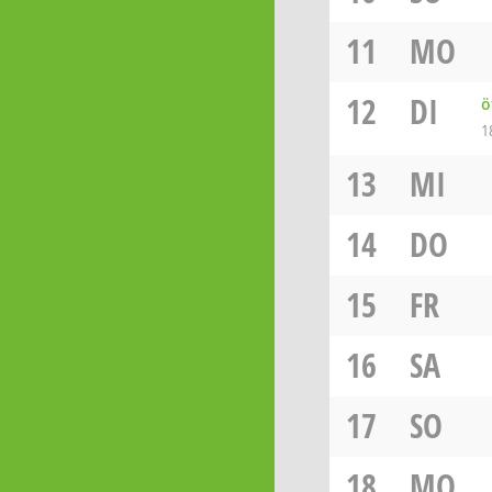
11
MO
12
DI
ö
1
13
MI
14
DO
15
FR
16
SA
17
SO
18
MO