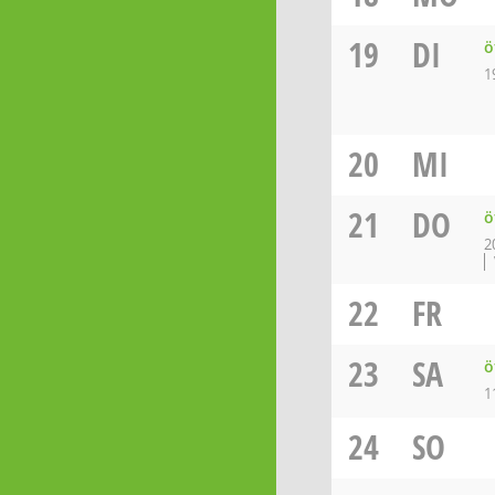
19
DI
ö
1
20
MI
21
DO
ö
2
22
FR
23
SA
ö
1
24
SO