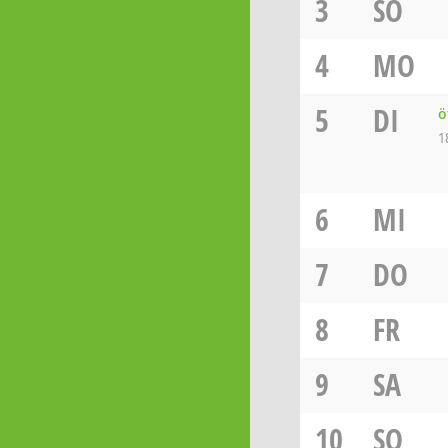
3
SO
4
MO
5
DI
ö
1
6
MI
7
DO
8
FR
9
SA
10
SO