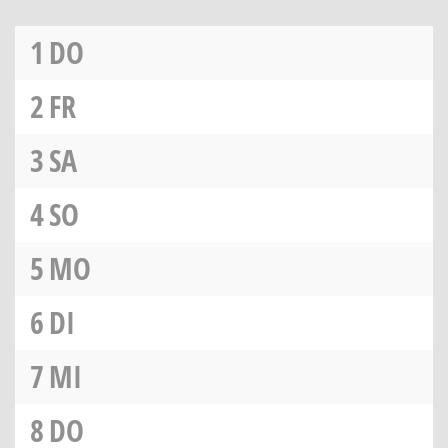
1
DO
2
FR
3
SA
4
SO
5
MO
6
DI
7
MI
8
DO