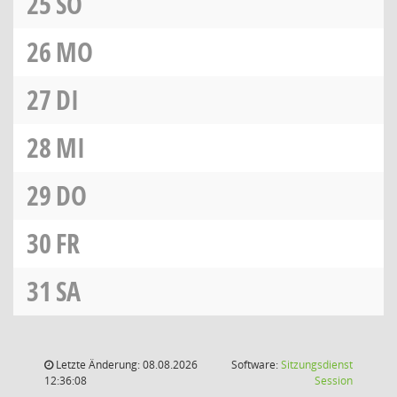
25
SO
26
MO
27
DI
28
MI
29
DO
30
FR
31
SA
Letzte Änderung: 08.08.2026
Software:
Sitzungsdienst
(Wird in
12:36:08
Session