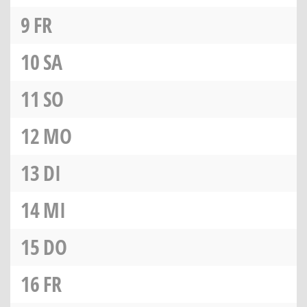
9
FR
10
SA
11
SO
12
MO
13
DI
14
MI
15
DO
16
FR