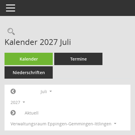
Toggle navigation
Rechercheauswahl
Kalender 2027 Juli
Kalender
Termine
Niederschriften
Juli
2027
Aktuell
Verwaltungsraum Eppingen-Gemmingen-Ittlingen