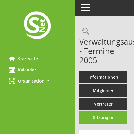
Toggle navigation
Rechercheau
Verwaltungsau
- Termine
2005
Startseite
Kalender
Informationen
Organisation
Mitglieder
Vertreter
Sitzungen