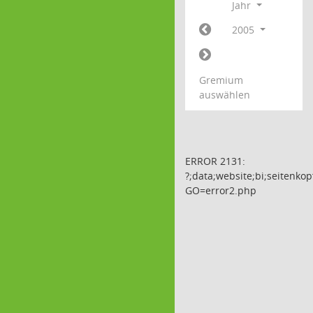
Jahr
2005
Gremium
auswählen
ERROR 2131:
?;data;website;bi;seitenkop
GO=error2.php