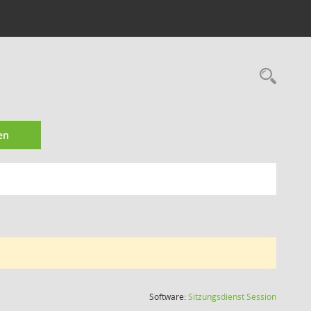
Rec
en
(Wird in
Software:
Sitzungsdienst
Session