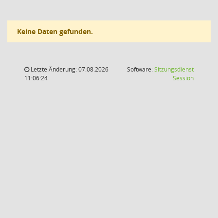
Keine Daten gefunden.
Letzte Änderung: 07.08.2026
Software:
Sitzungsdienst
(Wird in
11:06:24
Session