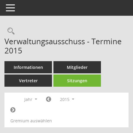
Toggle navigation
Rechercheauswahl
Verwaltungsausschuss - Termine
2015
Informationen
Mitglieder
Vertreter
Sitzungen
Jahr
2015
Gremium auswählen