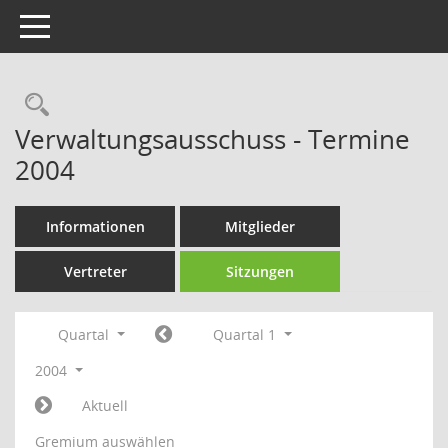
Toggle navigation
Rechercheauswahl
Verwaltungsausschuss - Termine
2004
Informationen
Mitglieder
Vertreter
Sitzungen
Quartal
Quartal 1
2004
Aktuell
Gremium auswählen