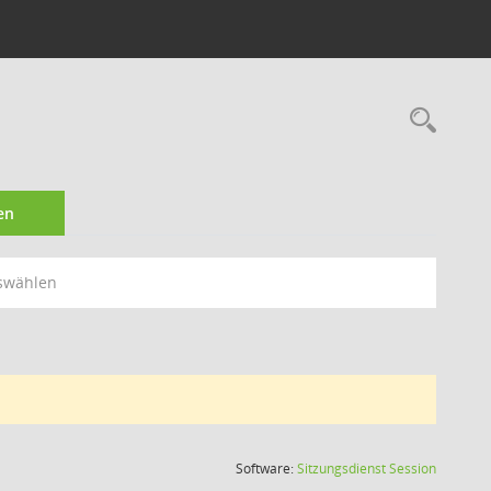
Rec
en
swählen
(Wird in
Software:
Sitzungsdienst
Session