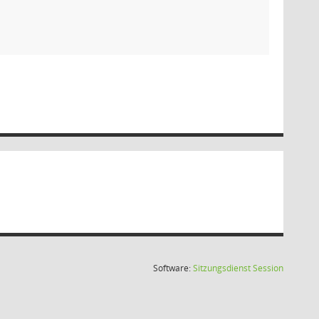
(Wird in
Software:
Sitzungsdienst
Session